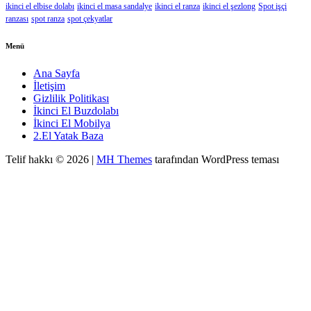
ikinci el elbise dolabı
ikinci el masa sandalye
ikinci el ranza
ikinci el şezlong
Spot işçi
ranzası
spot ranza
spot çekyatlar
Menü
Ana Sayfa
İletişim
Gizlilik Politikası
İkinci El Buzdolabı
İkinci El Mobilya
2.El Yatak Baza
Telif hakkı © 2026 |
MH Themes
tarafından WordPress teması