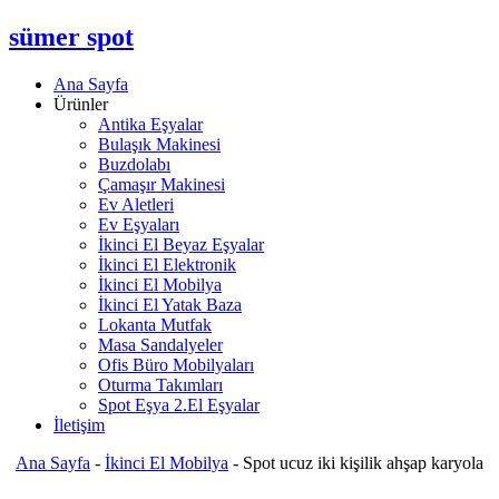
sümer spot
Ana Sayfa
Ürünler
Antika Eşyalar
Bulaşık Makinesi
Buzdolabı
Çamaşır Makinesi
Ev Aletleri
Ev Eşyaları
İkinci El Beyaz Eşyalar
İkinci El Elektronik
İkinci El Mobilya
İkinci El Yatak Baza
Lokanta Mutfak
Masa Sandalyeler
Ofis Büro Mobilyaları
Oturma Takımları
Spot Eşya 2.El Eşyalar
İletişim
Ana Sayfa
-
İkinci El Mobilya
-
Spot ucuz iki kişilik ahşap karyola