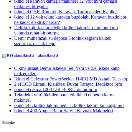
ikinci el karavan çamaşır makinesi 12 Volt mini çamaşır
makinesi titreşimli
ikinci el ÇYR Römork, Karavan, Tarım aletleri Kaplini
ikinci el 12 volt tekne karavan buzdolabı Karavan buzdolabı
ne kadar elektrik harcar?
Defolu koltuk takımı Mini koltuk takımları tüm bunların
yanında rahat bir oturma
Demir muhafazalı su deposu 5 tonluk sağlam kaliteli
sızdırmaz plastik depo
çıkma ikinci el – çıkma ikinci el
Çıkma inşaat Demir İskelesi Seti Yeni ve 2.el iskele kalıp
malzemeleri
İkinci el Celestron PowerSeeker 114EQ MD Aynalı Teleskop
2.el LCD Ekranlı Kızılötesi Duvar Tarayıcı Dedektör Sıfır
ikinci el çıkma 1000 LİK BORU demir boru
Tekerlekli yürütülebilen hareketli ikinci el beton karma
makinesi
ikinci el L koltuk takımı nedir L koltuk takımı kullanışlı mı?
ikinci el 400 Amper Bakır Sargılı Kaynak Makineleri
Etiketler