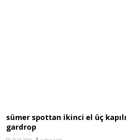
sümer spottan ikinci el üç kapılı
gardrop
15.01.2020
sümer spot