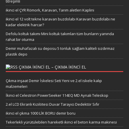
titreşimli
ikinci el ÇYR Römork, Karavan, Tarım aletleri Kaplini
ikinci el 12 volt tekne karavan buzdolabı Karavan buzdolabı ne
kadar elektrik harcar?
Defolu koltuk takımı Mini koltuk takımları tüm bunların yanında
rahat bir oturma
Demir muhafazalı su deposu 5 tonluk sağlam kaliteli sızdırmaz
plastik depo
ÇIKMA IKINCI EL – ÇIKMA IKINCI EL
Çıkma inşaat Demir İskelesi Seti Yeni ve 2.el iskele kalıp
malzemeleri
İkinci el Celestron PowerSeeker 114EQ MD Aynalı Teleskop
2.el LCD Ekranlı Kızılötesi Duvar Tarayıcı Dedektör Sıfır
ikinci el çıkma 1000 LİK BORU demir boru
Tekerlekli yürütülebilen hareketli ikinci el beton karma makinesi