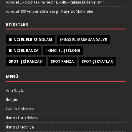
ikinci el L koltuk takımı nedir L koltuk takımı kullanışlı mı?
ikinci el 400 Amper Bakır Sargılı Kaynak Makineleri
ETIKETLER
IKINCI EL ELBISE DOLABI
IKINCI EL MASA SANDALYE
IKINCI EL RANZA
IKINCI EL ŞEZLONG
SPOT IŞÇI RANZASI
SPOT RANZA
SPOT ÇEKYATLAR
MENÜ
Ana Sayfa
İletişim
Gizlilik Politikası
İkinci El Buzdolabı
İkinci El Mobilya