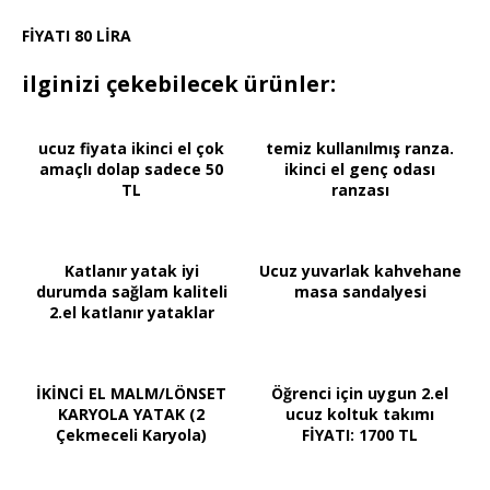
FİYATI 80 LİRA
ilginizi çekebilecek ürünler:
ucuz fiyata ikinci el çok
temiz kullanılmış ranza.
amaçlı dolap sadece 50
ikinci el genç odası
TL
ranzası
Katlanır yatak iyi
Ucuz yuvarlak kahvehane
durumda sağlam kaliteli
masa sandalyesi
2.el katlanır yataklar
İKİNCİ EL MALM/LÖNSET
Öğrenci için uygun 2.el
KARYOLA YATAK (2
ucuz koltuk takımı
Çekmeceli Karyola)
FİYATI: 1700 TL