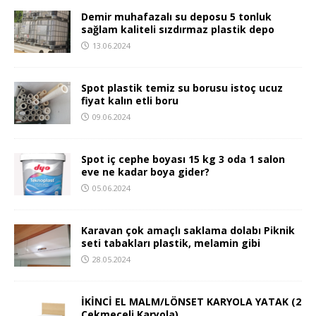
Demir muhafazalı su deposu 5 tonluk
sağlam kaliteli sızdırmaz plastik depo
13.06.2024
Spot plastik temiz su borusu istoç ucuz
fiyat kalın etli boru
09.06.2024
Spot iç cephe boyası 15 kg 3 oda 1 salon
eve ne kadar boya gider?
05.06.2024
Karavan çok amaçlı saklama dolabı Piknik
seti tabakları plastik, melamin gibi
28.05.2024
İKİNCİ EL MALM/LÖNSET KARYOLA YATAK (2
Çekmeceli Karyola)