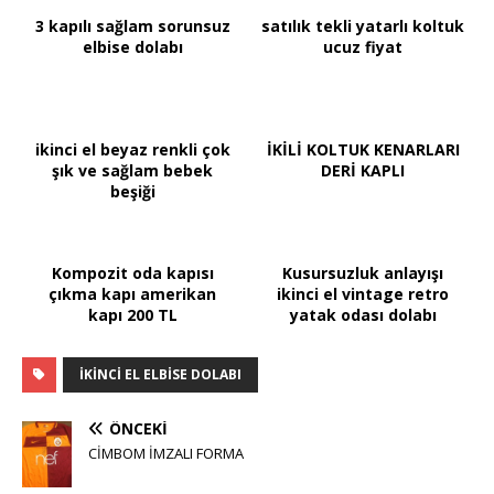
3 kapılı sağlam sorunsuz
satılık tekli yatarlı koltuk
elbise dolabı
ucuz fiyat
ikinci el beyaz renkli çok
İKİLİ KOLTUK KENARLARI
şık ve sağlam bebek
DERİ KAPLI
beşiği
Kompozit oda kapısı
Kusursuzluk anlayışı
çıkma kapı amerikan
ikinci el vintage retro
kapı 200 TL
yatak odası dolabı
IKINCI EL ELBISE DOLABI
ÖNCEKI
CİMBOM İMZALI FORMA