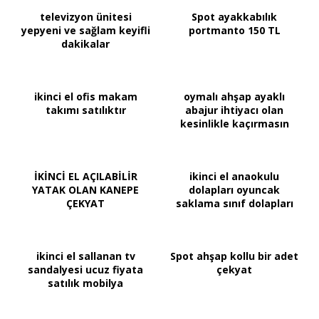
televizyon ünitesi
Spot ayakkabılık
yepyeni ve sağlam keyifli
portmanto 150 TL
dakikalar
ikinci el ofis makam
oymalı ahşap ayaklı
takımı satılıktır
abajur ihtiyacı olan
kesinlikle kaçırmasın
İKİNCİ EL AÇILABİLİR
ikinci el anaokulu
YATAK OLAN KANEPE
dolapları oyuncak
ÇEKYAT
saklama sınıf dolapları
ikinci el sallanan tv
Spot ahşap kollu bir adet
sandalyesi ucuz fiyata
çekyat
satılık mobilya