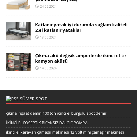
24.05.2024
Katlanır yatak iyi durumda sağlam kaliteli
2.el katlanır yataklar
18.05.2024
Çıkma akü değişik amperlerde ikinci el tır
kamyon aküsü
14.05.2024
SÜMER SPOT
çıkma inşaat demiri 100 ton ikinci el burgulu spot demir
İKİNCİ EL FOSEPTİK BIÇAKSIZ DALGIÇ POMPA
ikinci el karavan çamaşır makinesi 12 Volt mini çamaşır makinesi