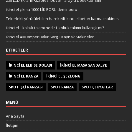
2.el LCD Ekranlı Kızılötesi Duvar Tarayıcı Dedektör Sıfır
ikinci el çıkma 1000 LİK BORU demir boru
Tekerlekli yürütülebilen hareketli ikinci el beton karma makinesi
ikinci el L koltuk takımı nedir L koltuk takımı kullanışlı mı?
ikinci el 400 Amper Bakır Sargılı Kaynak Makineleri
ETIKETLER
IKINCI EL ELBISE DOLABI
IKINCI EL MASA SANDALYE
IKINCI EL RANZA
IKINCI EL ŞEZLONG
SPOT IŞÇI RANZASI
SPOT RANZA
SPOT ÇEKYATLAR
MENÜ
Ana Sayfa
İletişim