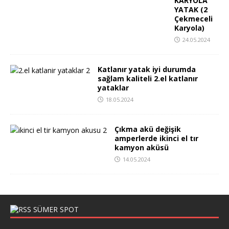
KARYOLA
YATAK (2
Çekmeceli
Karyola)
24.05.2024
Katlanır yatak iyi durumda
sağlam kaliteli 2.el katlanır
yataklar
18.05.2024
Çıkma akü değişik
amperlerde ikinci el tır
kamyon aküsü
14.05.2024
SÜMER SPOT