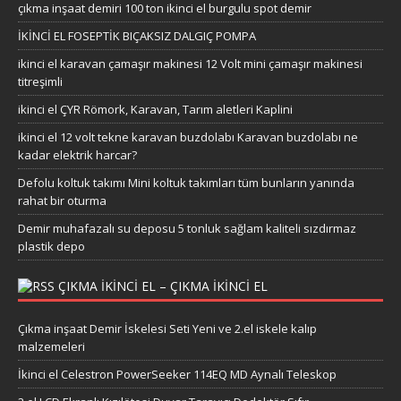
çıkma inşaat demiri 100 ton ikinci el burgulu spot demir
İKİNCİ EL FOSEPTİK BIÇAKSIZ DALGIÇ POMPA
ikinci el karavan çamaşır makinesi 12 Volt mini çamaşır makinesi
titreşimli
ikinci el ÇYR Römork, Karavan, Tarım aletleri Kaplini
ikinci el 12 volt tekne karavan buzdolabı Karavan buzdolabı ne
kadar elektrik harcar?
Defolu koltuk takımı Mini koltuk takımları tüm bunların yanında
rahat bir oturma
Demir muhafazalı su deposu 5 tonluk sağlam kaliteli sızdırmaz
plastik depo
ÇIKMA IKINCI EL – ÇIKMA IKINCI EL
Çıkma inşaat Demir İskelesi Seti Yeni ve 2.el iskele kalıp
malzemeleri
İkinci el Celestron PowerSeeker 114EQ MD Aynalı Teleskop