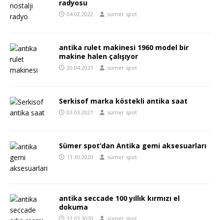
radyosu
04.02.2022
sümer spot
antika rulet makinesi 1960 model bir
makine halen çalışıyor
20.04.2021
sümer spot
Serkisof marka köstekli antika saat
03.03.2021
sümer spot
Sümer spot’dan Antika gemi aksesuarları
11.10.2020
sümer spot
antika seccade 100 yıllık kırmızı el
dokuma
31.05.2020
sümer spot