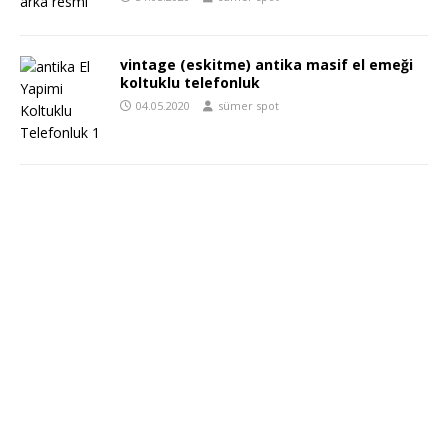
vintage (eskitme) antika masif el emeği
koltuklu telefonluk
04.05.2020
sümer spot