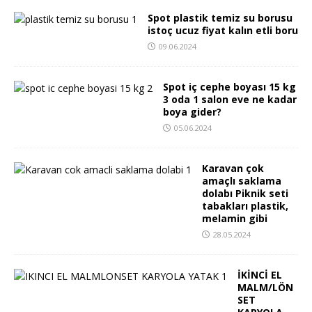
Spot plastik temiz su borusu
istoç ucuz fiyat kalın etli boru
09.06.2024
Spot iç cephe boyası 15 kg
3 oda 1 salon eve ne kadar
boya gider?
05.06.2024
Karavan çok
amaçlı saklama
dolabı Piknik seti
tabakları plastik,
melamin gibi
28.05.2024
İKİNCİ EL
MALM/LÖN
SET