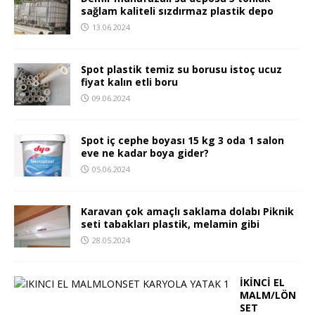
sağlam kaliteli sızdırmaz plastik depo
13.06.2024
Spot plastik temiz su borusu istoç ucuz
fiyat kalın etli boru
09.06.2024
Spot iç cephe boyası 15 kg 3 oda 1 salon
eve ne kadar boya gider?
05.06.2024
Karavan çok amaçlı saklama dolabı Piknik
seti tabakları plastik, melamin gibi
28.05.2024
İKİNCİ EL
MALM/LÖN
SET