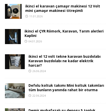
ikinci el karavan çamaşır makinesi 12 Volt
mini çamaşır makinesi titreşimli
11.01.2026
ikinci el ÇYR Römork, Karavan, Tarım aletleri
Kaplini
04.01.2026
ikinci el 12 volt tekne karavan buzdolabı
Karavan buzdolabı ne kadar elektrik
harcar?
26.06.2024
Defolu koltuk takımı Mini koltuk takımları
tüm bunların yanında rahat bir oturma
22.06.2024
Demir muhafazalı su deposu 5 tonluk