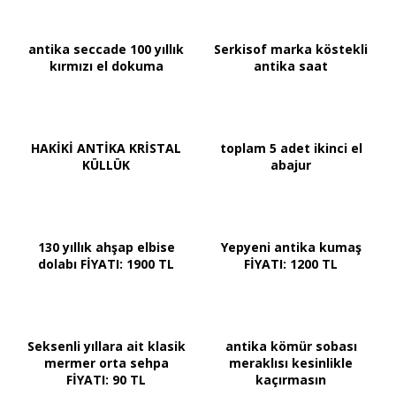
antika seccade 100 yıllık
Serkisof marka köstekli
kırmızı el dokuma
antika saat
HAKİKİ ANTİKA KRİSTAL
toplam 5 adet ikinci el
KÜLLÜK
abajur
130 yıllık ahşap elbise
Yepyeni antika kumaş
dolabı FİYATI: 1900 TL
FİYATI: 1200 TL
Seksenli yıllara ait klasik
antika kömür sobası
mermer orta sehpa
meraklısı kesinlikle
FİYATI: 90 TL
kaçırmasın