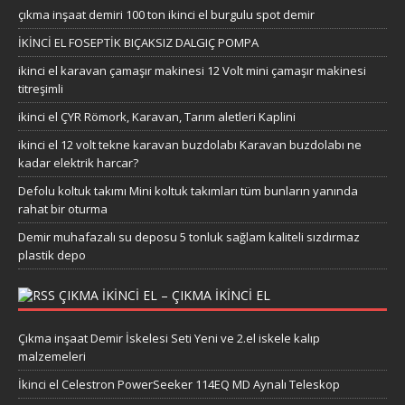
çıkma inşaat demiri 100 ton ikinci el burgulu spot demir
İKİNCİ EL FOSEPTİK BIÇAKSIZ DALGIÇ POMPA
ikinci el karavan çamaşır makinesi 12 Volt mini çamaşır makinesi
titreşimli
ikinci el ÇYR Römork, Karavan, Tarım aletleri Kaplini
ikinci el 12 volt tekne karavan buzdolabı Karavan buzdolabı ne
kadar elektrik harcar?
Defolu koltuk takımı Mini koltuk takımları tüm bunların yanında
rahat bir oturma
Demir muhafazalı su deposu 5 tonluk sağlam kaliteli sızdırmaz
plastik depo
ÇIKMA IKINCI EL – ÇIKMA IKINCI EL
Çıkma inşaat Demir İskelesi Seti Yeni ve 2.el iskele kalıp
malzemeleri
İkinci el Celestron PowerSeeker 114EQ MD Aynalı Teleskop