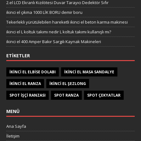
2.el LCD Ekranlı Kızılötesi Duvar Tarayıcı Dedektör Sıfır
ikinci el çıkma 1000 LİK BORU demir boru
Tekerlekli yürütülebilen hareketli ikinci el beton karma makinesi
ikinci el L koltuk takımı nedir L koltuk takımı kullanışlı mı?
ikinci el 400 Amper Bakır Sargılı Kaynak Makineleri
ETIKETLER
IKINCI EL ELBISE DOLABI
IKINCI EL MASA SANDALYE
IKINCI EL RANZA
IKINCI EL ŞEZLONG
SPOT IŞÇI RANZASI
SPOT RANZA
SPOT ÇEKYATLAR
MENÜ
Ana Sayfa
İletişim