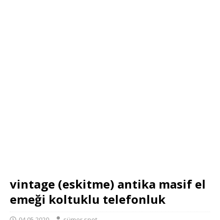
vintage (eskitme) antika masif el
emeği koltuklu telefonluk
04.05.2020
sümer spot