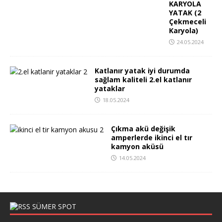
KARYOLA
YATAK (2
Çekmeceli
Karyola)
24.05.2024
Katlanır yatak iyi durumda
sağlam kaliteli 2.el katlanır
yataklar
18.05.2024
Çıkma akü değişik
amperlerde ikinci el tır
kamyon aküsü
14.05.2024
SÜMER SPOT