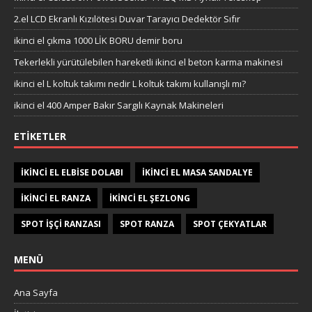
2.el LCD Ekranlı Kızılötesi Duvar Tarayıcı Dedektör Sıfır
ikinci el çıkma 1000 LİK BORU demir boru
Tekerlekli yürütülebilen hareketli ikinci el beton karma makinesi
ikinci el L koltuk takımı nedir L koltuk takımı kullanışlı mı?
ikinci el 400 Amper Bakır Sargılı Kaynak Makineleri
ETIKETLER
IKINCI EL ELBISE DOLABI
IKINCI EL MASA SANDALYE
IKINCI EL RANZA
IKINCI EL ŞEZLONG
SPOT IŞÇI RANZASI
SPOT RANZA
SPOT ÇEKYATLAR
MENÜ
Ana Sayfa