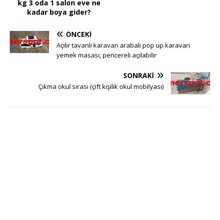
kg 3 oda 1 salon eve ne
kadar boya gider?
ÖNCEKI
Açılır tavanlı karavan arabalı pop up karavan
yemek masası, pencereli açılabilir
SONRAKI
Çıkma okul sırası (çift kişilik okul mobilyası)