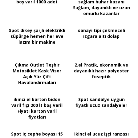
boş varil 1000 adet
sağlam buhar kazanı
Sağlam, dayanıklı ve uzun
ömürlü kazanlar
Spot dikey şarjlı elektrikli
sanayi tipi çekmeceli
süpürge hemen her eve
ızgara altı dolap
lazım bir makine
Çıkma Outlet Teşhir
2.el Pratik, ekonomik ve
Motosiklet Kask Visor
dayanıklı hazır polyester
Açık Yüz Çift
foseptik
Havalandırmaları
ikinci el karton bidon
Spot sandalye uygun
varil fıçı 200 lt boş Varil
fiyatlı ucuz sandalyeler
Fiyatı karton varil
fiyatları
Spot iç cephe boyası 15
ikinci el ucuz işçi ranzası