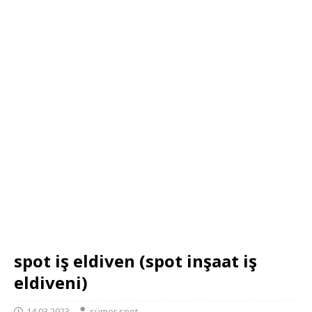
spot iş eldiven (spot inşaat iş
eldiveni)
14.03.2023
sümer spot