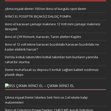
çıkma inşaat demiri 100 ton ikinci el burgulu spot demir
İKİNCİ EL FOSEPTİK BIÇAKSIZ DALGIÇ POMPA
ikinci el karavan çamaşır makinesi 12 Volt mini çamaşır makinesi
titreşimli
ikinci el ÇYR Römork, Karavan, Tarım aletleri Kaplini
ikinci el 12 volt tekne karavan buzdolabı Karavan buzdolabı ne
kadar elektrik harcar?
Defolu koltuk takımı Mini koltuk takımları tüm bunların yanında
rahat bir oturma
Demir muhafazalı su deposu 5 tonluk sağlam kaliteli sızdırmaz
plastik depo
ÇIKMA IKINCI EL – ÇIKMA IKINCI EL
Çıkma inşaat Demir İskelesi Seti Yeni ve 2.el iskele kalıp
malzemeleri
İkinci el Celestron PowerSeeker 114EQ MD Aynalı Teleskop