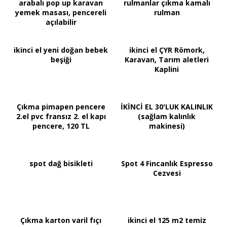
arabalı pop up karavan
rulmanlar çıkma kamalı
yemek masası, pencereli
rulman
açılabilir
ikinci el yeni doğan bebek
ikinci el ÇYR Römork,
beşiği
Karavan, Tarım aletleri
Kaplini
Çıkma pimapen pencere
İKİNCİ EL 30'LUK KALINLIK
2.el pvc fransız 2. el kapı
(sağlam kalınlık
pencere, 120 TL
makinesi)
spot dağ bisikleti
Spot 4 Fincanlık Espresso
Cezvesi
Çıkma karton varil fıçı
ikinci el 125 m2 temiz