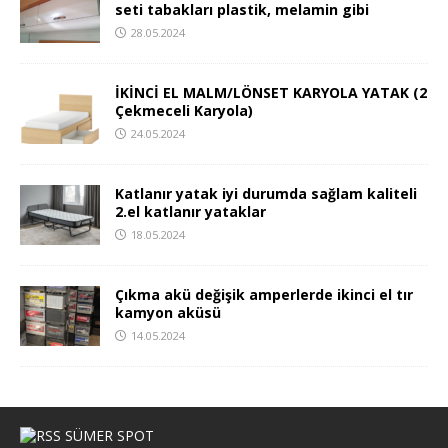
seti tabakları plastik, melamin gibi
28.05.2024
İKİNCİ EL MALM/LÖNSET KARYOLA YATAK (2
Çekmeceli Karyola)
24.05.2024
Katlanır yatak iyi durumda sağlam kaliteli
2.el katlanır yataklar
18.05.2024
Çıkma akü değişik amperlerde ikinci el tır
kamyon aküsü
14.05.2024
SÜMER SPOT