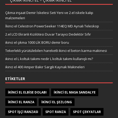
ÇIKMA IKINCI EL – ÇIKMA IKINCI EL
Çıkma inşaat Demir İskelesi Seti Yeni ve 2.el iskele kalıp
malzemeleri
İkinci el Celestron PowerSeeker 114EQ MD Aynalı Teleskop
2.el LCD Ekranlı Kızılötesi Duvar Tarayıcı Dedektör Sıfır
ikinci el çıkma 1000 LİK BORU demir boru
Tekerlekli yürütülebilen hareketli ikinci el beton karma makinesi
ikinci el L koltuk takımı nedir L koltuk takımı kullanışlı mı?
ikinci el 400 Amper Bakır Sargılı Kaynak Makineleri
ETIKETLER
IKINCI EL ELBISE DOLABI
IKINCI EL MASA SANDALYE
IKINCI EL RANZA
IKINCI EL ŞEZLONG
SPOT IŞÇI RANZASI
SPOT RANZA
SPOT ÇEKYATLAR