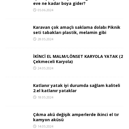
eve ne kadar boya gider?
05.06.2024
Karavan çok amaçlı saklama dolabı Piknik
seti tabakları plastik, melamin gibi
28.05.2024
İKİNCİ EL MALM/LÖNSET KARYOLA YATAK (2
Çekmeceli Karyola)
24.05.2024
Katlanır yatak iyi durumda sağlam kaliteli
2.el katlanır yataklar
18.05.2024
Çıkma akü değişik amperlerde ikinci el tır
kamyon aküsü
14.05.2024