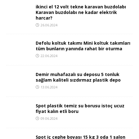
ikinci el 12 volt tekne karavan buzdolabı
Karavan buzdolabı ne kadar elektrik
harcar?
26.06.2024
Defolu koltuk takımı Mini koltuk takımları
tüm bunların yanında rahat bir oturma
22.06.2024
Demir muhafazalı su deposu 5 tonluk
sağlam kaliteli sızdırmaz plastik depo
13.06.2024
Spot plastik temiz su borusu istoç ucuz
fiyat kalın etli boru
09.06.2024
Spot iç cephe boyası 15 kg 3 oda 1 salon