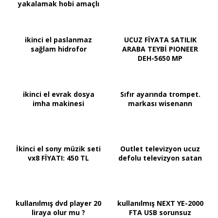
yakalamak hobi amaçlı
ikinci el paslanmaz
UCUZ FİYATA SATILIK
sağlam hidrofor
ARABA TEYBİ PIONEER
DEH-5650 MP
ikinci el evrak dosya
Sıfır ayarında trompet.
imha makinesi
markası wisenann
İkinci el sony müzik seti
Outlet televizyon ucuz
vx8 FİYATI: 450 TL
defolu televizyon satan
kullanılmış dvd player 20
kullanılmış NEXT YE-2000
liraya olur mu ?
FTA USB sorunsuz