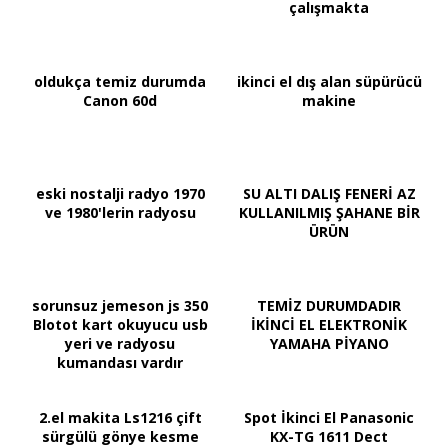
çalışmakta
oldukça temiz durumda
ikinci el dış alan süpürücü
Canon 60d
makine
eski nostalji radyo 1970
SU ALTI DALIŞ FENERİ AZ
ve 1980'lerin radyosu
KULLANILMIŞ ŞAHANE BİR
ÜRÜN
sorunsuz jemeson js 350
TEMİZ DURUMDADIR
Blotot kart okuyucu usb
İKİNCİ EL ELEKTRONİK
yeri ve radyosu
YAMAHA PİYANO
kumandası vardır
2.el makita Ls1216 çift
Spot İkinci El Panasonic
sürgülü gönye kesme
KX-TG 1611 Dect