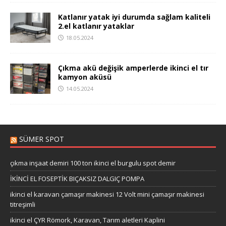
Katlanır yatak iyi durumda sağlam kaliteli
2.el katlanır yataklar
18.05.2024
Çıkma akü değişik amperlerde ikinci el tır
kamyon aküsü
14.05.2024
SÜMER SPOT
çıkma inşaat demiri 100 ton ikinci el burgulu spot demir
İKİNCİ EL FOSEPTİK BIÇAKSIZ DALGIÇ POMPA
ikinci el karavan çamaşır makinesi 12 Volt mini çamaşır makinesi
titreşimli
ikinci el ÇYR Römork, Karavan, Tarım aletleri Kaplini