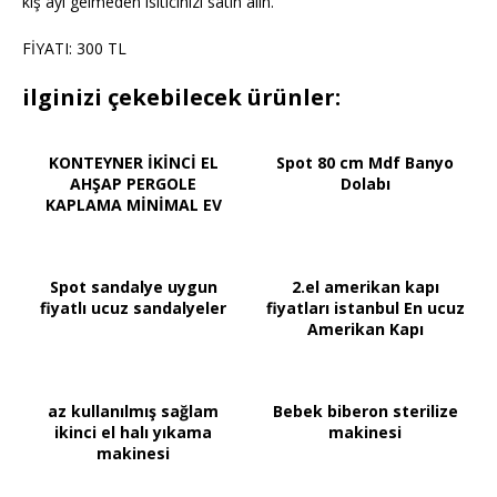
kış ayı gelmeden ısıtıcınızı satın alın.
FİYATI: 300 TL
ilginizi çekebilecek ürünler:
KONTEYNER İKİNCİ EL
Spot 80 cm Mdf Banyo
AHŞAP PERGOLE
Dolabı
KAPLAMA MİNİMAL EV
Spot sandalye uygun
2.el amerikan kapı
fiyatlı ucuz sandalyeler
fiyatları istanbul En ucuz
Amerikan Kapı
az kullanılmış sağlam
Bebek biberon sterilize
ikinci el halı yıkama
makinesi
makinesi