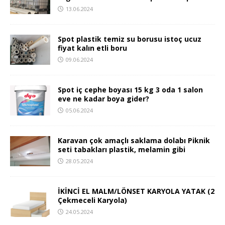
13.06.2024
Spot plastik temiz su borusu istoç ucuz
fiyat kalın etli boru
09.06.2024
Spot iç cephe boyası 15 kg 3 oda 1 salon
eve ne kadar boya gider?
05.06.2024
Karavan çok amaçlı saklama dolabı Piknik
seti tabakları plastik, melamin gibi
28.05.2024
İKİNCİ EL MALM/LÖNSET KARYOLA YATAK (2
Çekmeceli Karyola)
24.05.2024