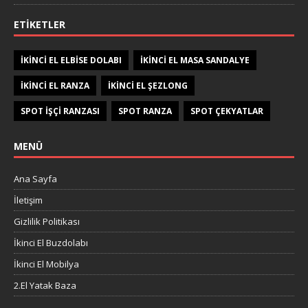
ETIKETLER
IKINCI EL ELBISE DOLABI
IKINCI EL MASA SANDALYE
IKINCI EL RANZA
IKINCI EL ŞEZLONG
SPOT IŞÇI RANZASI
SPOT RANZA
SPOT ÇEKYATLAR
MENÜ
Ana Sayfa
İletişim
Gizlilik Politikası
İkinci El Buzdolabı
İkinci El Mobilya
2.El Yatak Baza