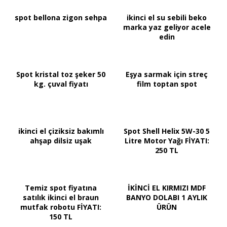
spot bellona zigon sehpa
ikinci el su sebili beko
marka yaz geliyor acele
edin
Spot kristal toz şeker 50
Eşya sarmak için streç
kg. çuval fiyatı
film toptan spot
ikinci el çiziksiz bakımlı
Spot Shell Helix 5W-30 5
ahşap dilsiz uşak
Litre Motor Yağı FİYATI:
250 TL
Temiz spot fiyatına
İKİNCİ EL KIRMIZI MDF
satılık ikinci el braun
BANYO DOLABI 1 AYLIK
mutfak robotu FİYATI:
ÜRÜN
150 TL