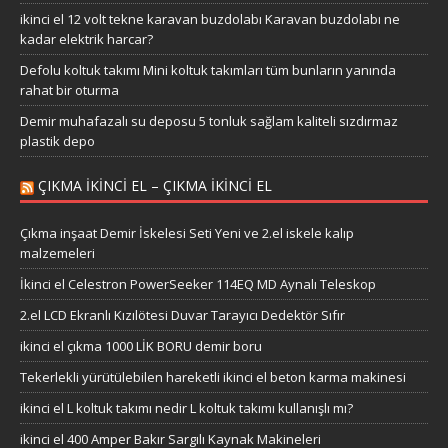
ikinci el 12 volt tekne karavan buzdolabı Karavan buzdolabı ne
kadar elektrik harcar?
Defolu koltuk takımı Mini koltuk takımları tüm bunların yanında
rahat bir oturma
Demir muhafazalı su deposu 5 tonluk sağlam kaliteli sızdırmaz
plastik depo
ÇIKMA IKINCI EL – ÇIKMA IKINCI EL
Çıkma inşaat Demir İskelesi Seti Yeni ve 2.el iskele kalıp
malzemeleri
İkinci el Celestron PowerSeeker 114EQ MD Aynalı Teleskop
2.el LCD Ekranlı Kızılötesi Duvar Tarayıcı Dedektör Sıfır
ikinci el çıkma 1000 LİK BORU demir boru
Tekerlekli yürütülebilen hareketli ikinci el beton karma makinesi
ikinci el L koltuk takımı nedir L koltuk takımı kullanışlı mı?
ikinci el 400 Amper Bakır Sargılı Kaynak Makineleri