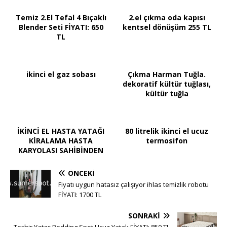
Temiz 2.El Tefal 4 Bıçaklı
2.el çıkma oda kapısı
Blender Seti FİYATI: 650
kentsel dönüşüm 255 TL
TL
ikinci el gaz sobası
Çıkma Harman Tuğla.
dekoratif kültür tuğlası,
kültür tuğla
İKİNCİ EL HASTA YATAĞI
80 litrelik ikinci el ucuz
KİRALAMA HASTA
termosifon
KARYOLASI SAHİBİNDEN
ÖNCEKI
Fiyatı uygun hatasız çalışıyor ihlas temizlik robotu
FİYATI: 1700 TL
SONRAKI
Teşhir Yataş Bedding Spot Ucuz Yatak FİYATI: 850 TL