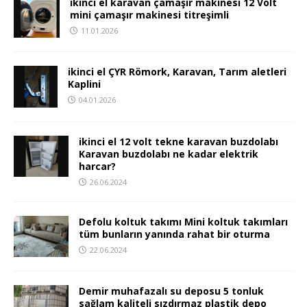
ikinci el karavan çamaşır makinesi 12 Volt
mini çamaşır makinesi titreşimli
11.01.2026
ikinci el ÇYR Römork, Karavan, Tarım aletleri
Kaplini
04.01.2026
ikinci el 12 volt tekne karavan buzdolabı
Karavan buzdolabı ne kadar elektrik
harcar?
26.06.2024
Defolu koltuk takımı Mini koltuk takımları
tüm bunların yanında rahat bir oturma
22.06.2024
Demir muhafazalı su deposu 5 tonluk
sağlam kaliteli sızdırmaz plastik depo