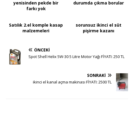
yenisinden pekde bir
durumda çıkma borular
farkı yok
Satılık 2.el komple kasap
sorunsuz ikinci el süt
malzemeleri
pişirme kazanı
ÖNCEKI
Spot Shell Helix 5W-30 5 Litre Motor Yağı FİYATI: 250 TL
SONRAKI
ikinci el kanal açma makinası FİYATI: 2500 TL