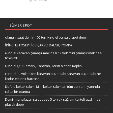
14.05.2024
SÜMER SPOT
çıkma inşaat demiri 100 ton ikinci el burgulu spot demir
İKİNCİ EL FOSEPTİK BIÇAKSIZ DALGIÇ POMPA
ikinci el karavan çamaşır makinesi 12 Volt mini çamaşır makinesi
titreşimli
ikinci el ÇYR Römork, Karavan, Tarım aletleri Kaplini
ikinci el 12 volt tekne karavan buzdolabı Karavan buzdolabı ne
kadar elektrik harcar?
Defolu koltuk takımı Mini koltuk takımları tüm bunların yanında
rahat bir oturma
Demir muhafazalı su deposu 5 tonluk sağlam kaliteli sızdırmaz
plastik depo