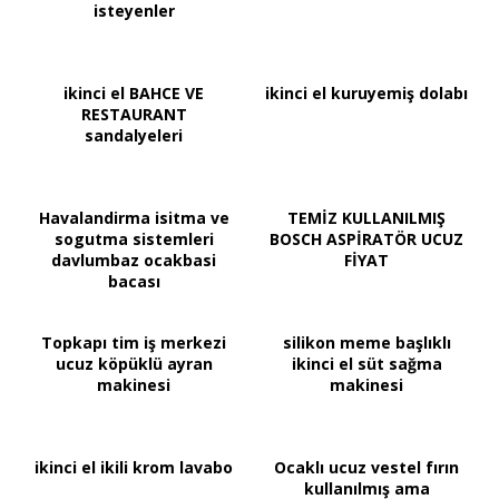
isteyenler
ikinci el BAHCE VE
ikinci el kuruyemiş dolabı
RESTAURANT
sandalyeleri
Havalandirma isitma ve
TEMİZ KULLANILMIŞ
sogutma sistemleri
BOSCH ASPİRATÖR UCUZ
davlumbaz ocakbasi
FİYAT
bacası
Topkapı tim iş merkezi
silikon meme başlıklı
ucuz köpüklü ayran
ikinci el süt sağma
makinesi
makinesi
ikinci el ikili krom lavabo
Ocaklı ucuz vestel fırın
kullanılmış ama