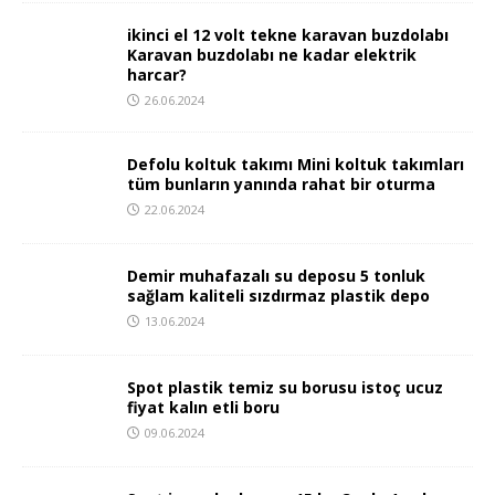
ikinci el 12 volt tekne karavan buzdolabı
Karavan buzdolabı ne kadar elektrik
harcar?
26.06.2024
Defolu koltuk takımı Mini koltuk takımları
tüm bunların yanında rahat bir oturma
22.06.2024
Demir muhafazalı su deposu 5 tonluk
sağlam kaliteli sızdırmaz plastik depo
13.06.2024
Spot plastik temiz su borusu istoç ucuz
fiyat kalın etli boru
09.06.2024