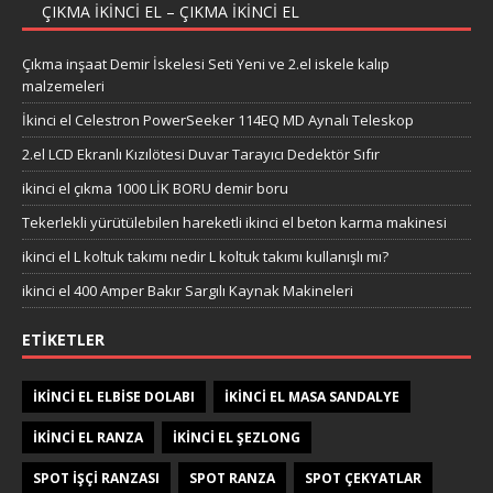
ÇIKMA IKINCI EL – ÇIKMA IKINCI EL
Çıkma inşaat Demir İskelesi Seti Yeni ve 2.el iskele kalıp
malzemeleri
İkinci el Celestron PowerSeeker 114EQ MD Aynalı Teleskop
2.el LCD Ekranlı Kızılötesi Duvar Tarayıcı Dedektör Sıfır
ikinci el çıkma 1000 LİK BORU demir boru
Tekerlekli yürütülebilen hareketli ikinci el beton karma makinesi
ikinci el L koltuk takımı nedir L koltuk takımı kullanışlı mı?
ikinci el 400 Amper Bakır Sargılı Kaynak Makineleri
ETIKETLER
IKINCI EL ELBISE DOLABI
IKINCI EL MASA SANDALYE
IKINCI EL RANZA
IKINCI EL ŞEZLONG
SPOT IŞÇI RANZASI
SPOT RANZA
SPOT ÇEKYATLAR