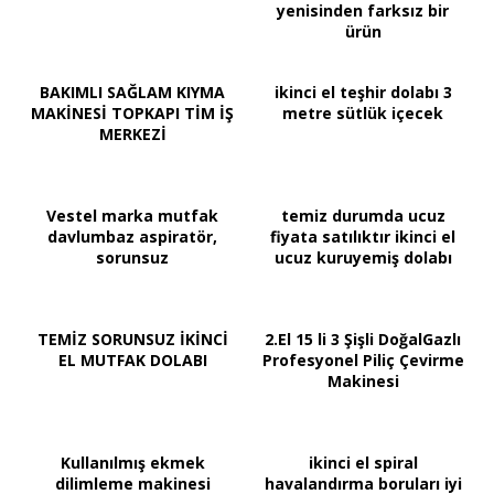
yenisinden farksız bir
ürün
BAKIMLI SAĞLAM KIYMA
ikinci el teşhir dolabı 3
MAKİNESİ TOPKAPI TİM İŞ
metre sütlük içecek
MERKEZİ
Vestel marka mutfak
temiz durumda ucuz
davlumbaz aspiratör,
fiyata satılıktır ikinci el
sorunsuz
ucuz kuruyemiş dolabı
TEMİZ SORUNSUZ İKİNCİ
2.El 15 li 3 Şişli DoğalGazlı
EL MUTFAK DOLABI
Profesyonel Piliç Çevirme
Makinesi
Kullanılmış ekmek
ikinci el spiral
dilimleme makinesi
havalandırma boruları iyi