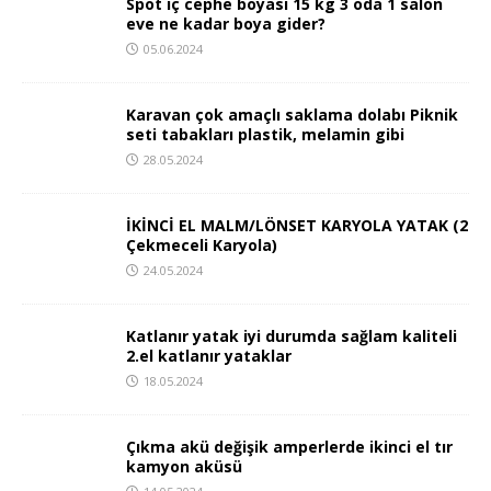
Spot iç cephe boyası 15 kg 3 oda 1 salon
eve ne kadar boya gider?
05.06.2024
Karavan çok amaçlı saklama dolabı Piknik
seti tabakları plastik, melamin gibi
28.05.2024
İKİNCİ EL MALM/LÖNSET KARYOLA YATAK (2
Çekmeceli Karyola)
24.05.2024
Katlanır yatak iyi durumda sağlam kaliteli
2.el katlanır yataklar
18.05.2024
Çıkma akü değişik amperlerde ikinci el tır
kamyon aküsü